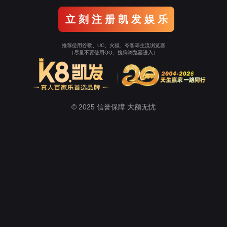
立 刻 注 册 凯 发 娱 乐
推荐使用谷歌、UC、火狐、夸客等主流浏览器
（尽量不要使用QQ、搜狗浏览器进入）
© 2025 信誉保障 大额无忧