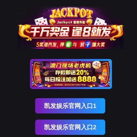
凯发娱乐官网入口1
凯发娱乐官网入口2