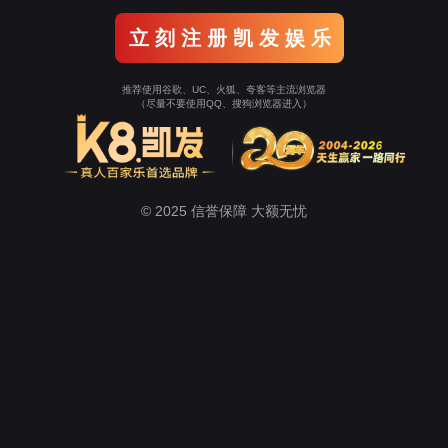
立 刻 注 册 凯 发 娱 乐
推荐使用谷歌、UC、火狐、夸客等主流浏览器
（尽量不要使用QQ、搜狗浏览器进入）
© 2025 信誉保障 大额无忧